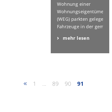
Befragten an, dass sie mi
Wohnung einer
ihrem Vermieter eher
Wohnungseigentümergem
zufrieden bis sehr zufrie
(WEG) parkten gelegentli
[…]
Fahrzeuge in der gemei
Einfahrt – und zogen dam
mehr lesen
Unmut der anderen Mitgl
sich. Das Landesgericht
entschied sich für einen 
Urteil: Das Parken ist un
Die Unterlassungsklage 
Mitglieder hatte nur teil
1
…
89
90
91
Erfolg: Die Einfahrt darf
werden und Fahrzeuge [