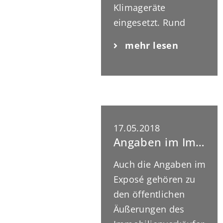
Klimageräte
eingesetzt. Rund
140.000 Geräte
mehr lesen
kommen
hierzulande jährlich
dazu, so das
Umweltbundesamt.
Das ist schlecht für
die Umwelt, aber
17.05.2018
Angaben im Immobilien-Exposé sind rechtlich bindend
auch für den
eigenen Geldbeutel,
Auch die Angaben im
denn Klimageräte
Exposé gehören zu
sind echte
den öffentlichen
Stromfresser. Der
Äußerungen des
Verband Privater