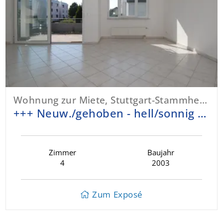
Wohnung zur Miete, Stuttgart-Stammheim
+++ Neuw./gehoben - hell/sonnig - 12 m² S/W-Blk. - 2 Bäder - Aufzug - TG&EBK +++
Zimmer
Baujahr
4
2003
Zum Exposé