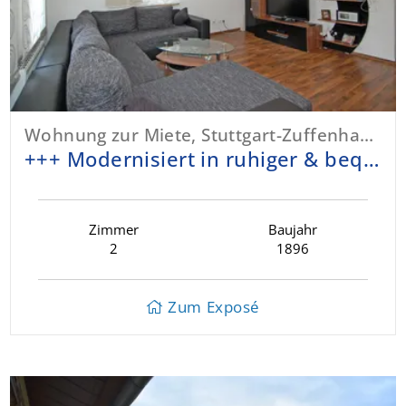
Wohnung zur Miete, Stuttgart-Zuffenhausen
+++ Modernisiert in ruhiger & bequemer Lage - 2½ Zi. im EG - Laminat, schickes Bad mit FBH, EBK +++
Zimmer
Baujahr
2
1896
Zum Exposé