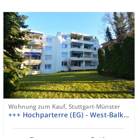
Wohnung zum Kauf, Stuttgart-Münster
+++ Hochparterre (EG) - West-Balkon – ruhig/grün – teilmodernisiert/renovierungsbed. - inkl. TG +++