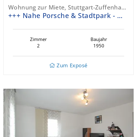
Wohnung zur Miete, Stuttgart-Zuffenhausen
+++ Nahe Porsche & Stadtpark - modernisierte 2 ½ Zi. im EG - TLB - ruhig, grün, verkehrsgünstig +++
Zimmer
Baujahr
2
1950
Zum Exposé