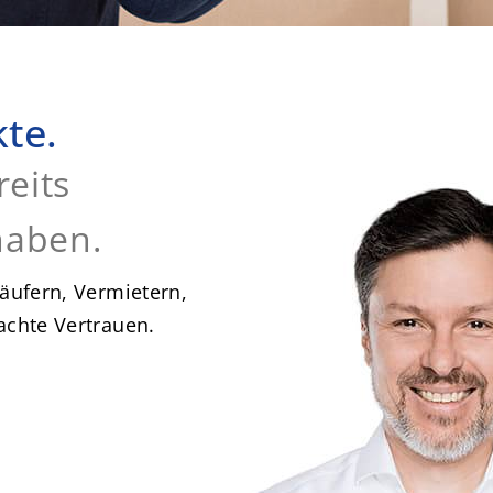
te.
reits
 haben.
äufern, Vermietern,
achte Vertrauen.