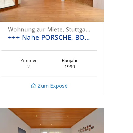
Wohnung zur Miete, Stuttgart-Zuffenhausen
+++ Nahe PORSCHE, BOSCH, MAHLE-BEHR, S-/U-Bahn – renoviert/bequem - Balkon, Laminat, TL-Bad +++
Zimmer
Baujahr
2
1990
Zum Exposé