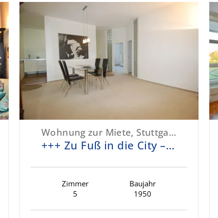
Wohnung zur Miete, Stuttgart-West
+++ Zu Fuß in die City – außergewöhnliche Belle-Etage - Schick & elegant - bequem - inkl. EBK +++
Zimmer
Baujahr
5
1950