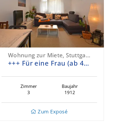
Wohnung zur Miete, Stuttgart-West
+++ Für eine Frau (ab 40 Jahre) - gehoben, ruhig, bequem & zentrumsnah - inklusive EBK - TG möglich +++
Zimmer
Baujahr
3
1912
Zum Exposé