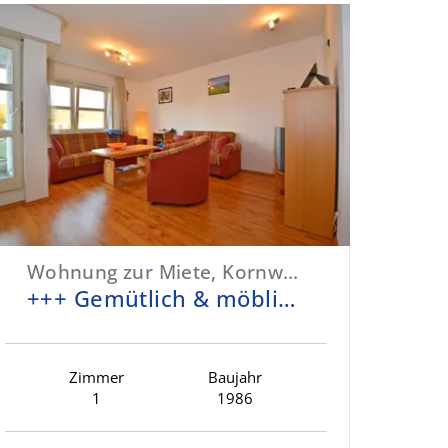
Wohnung zur Miete, Kornwestheim
+++ Gemütlich & möbliert - Balkon, Bad mit Wanne - inklusive EBK & Tiefgarage +++
Zimmer
Baujahr
1
1986