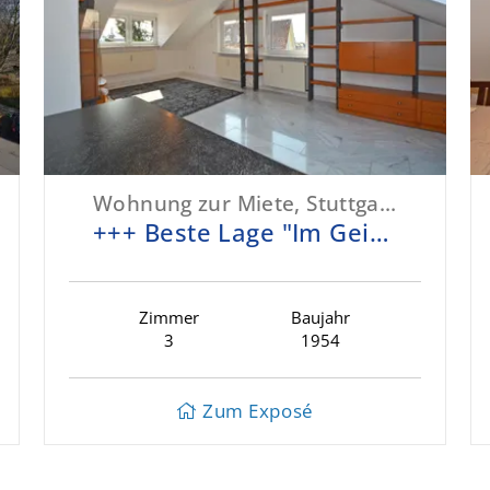
Wohnung zur Miete, Stuttgart-Bad Cannstatt
+++ Beste Lage "Im Geiger" - DG-Etage ohne Balkon - 2 Tageslicht-Bäder, Marmor, offene Küche – inklusive EBK & Garage +++
Zimmer
Baujahr
3
1954
Zum Exposé