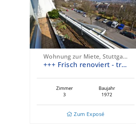
Wohnung zur Miete, Stuttgart-Mühlhausen
+++ Frisch renoviert - traumhafte Fernsicht - extravagantes Hochhaus mit Schwimmbad/Sauna - am Einkaufszentrum - inklusive TG-Box +++
Zimmer
Baujahr
3
1972
Zum Exposé