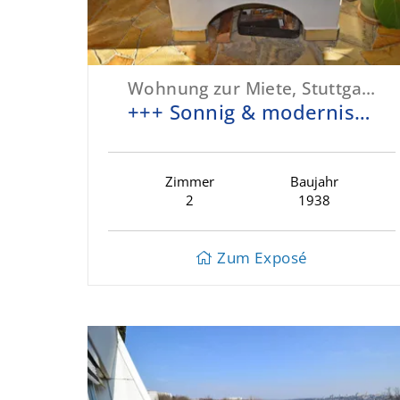
Wohnung zur Miete, Stuttgart-West
+++ Sonnig & modernisiert - ruhige Lage mit top Infrastruktur - Kamin, neuwertige EBK, Süd-Terrasse & Garten +++
Zimmer
Baujahr
2
1938
Zum Exposé