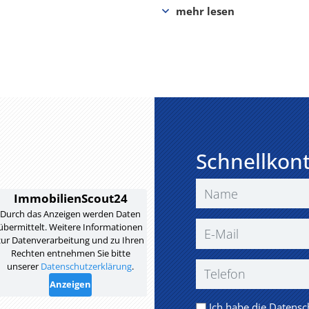
Schnellkon
Ich habe die
Datensc