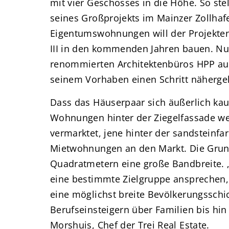
mit vier Geschosses in die Höhe. So stell
seines Großprojekts im Mainzer Zollhaf
Eigentumswohnungen will der Projektent
III in den kommenden Jahren bauen. Nun
renommierten Architektenbüros HPP aus 
seinem Vorhaben einen Schritt näher
Dass das Häuserpaar sich äußerlich kaum
Wohnungen hinter der Ziegelfassade 
vermarktet, jene hinter der sandsteinf
Mietwohnungen an den Markt. Die Grund
Quadratmetern eine große Bandbreite. „U
eine bestimmte Zielgruppe ansprechen,
eine möglichst breite Bevölkerungsschi
Berufseinsteigern über Familien bis hin
Morshuis, Chef der Trei Real Estate.