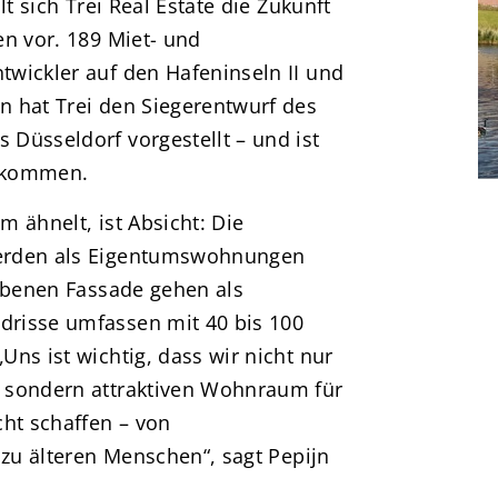
t sich Trei Real Estate die Zukunft
en vor. 189 Miet- und
wickler auf den Hafeninseln II und
 hat Trei den Siegerentwurf des
Düsseldorf vorgestellt – und ist
gekommen.
 ähnelt, ist Absicht: Die
werden als Eigentumswohnungen
arbenen Fassade gehen als
risse umfassen mit 40 bis 100
ns ist wichtig, dass wir nicht nur
 sondern attraktiven Wohnraum für
cht schaffen – von
 zu älteren Menschen“, sagt Pepijn