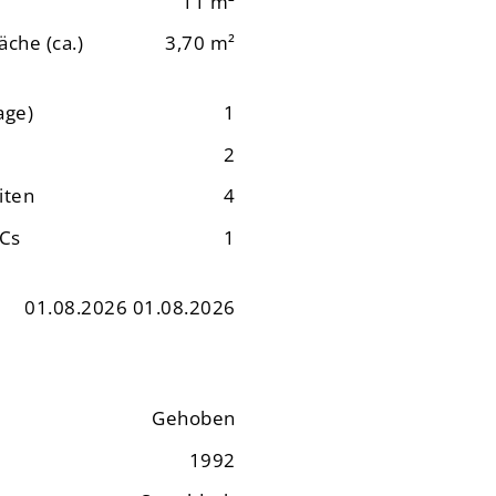
11 m²
äche (ca.)
3,70 m²
age)
1
2
iten
4
WCs
1
01.08.2026 01.08.2026
Gehoben
1992