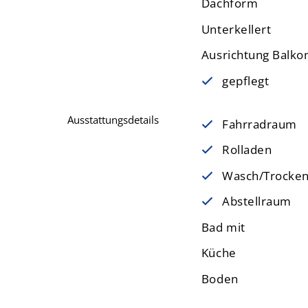
Dachform
Unterkellert
Ausrichtung Balko
gepflegt
Ausstattungsdetails
Fahrradraum
Rolladen
Wasch/Trocke
Abstellraum
Bad mit
Küche
Boden