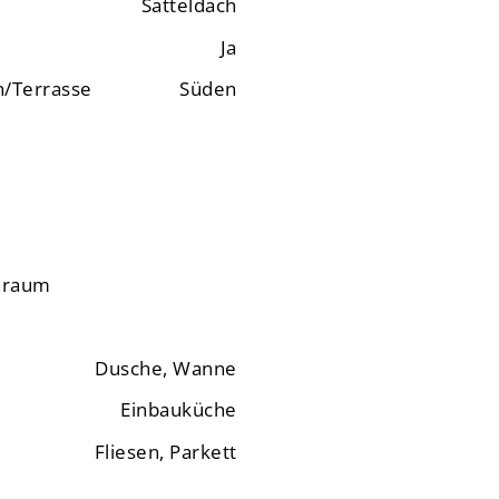
Satteldach
Ja
n/Terrasse
Süden
nraum
Dusche, Wanne
Einbauküche
Fliesen, Parkett