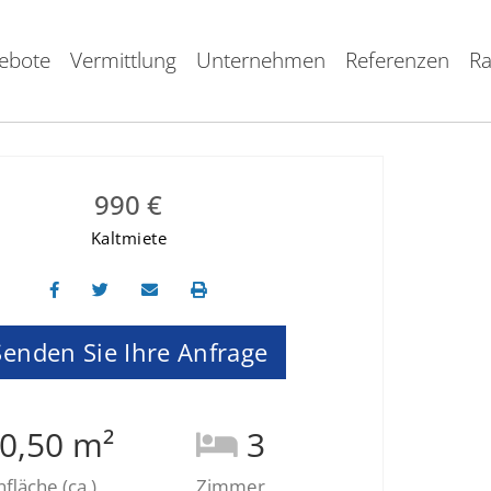
ebote
Vermittlung
Unternehmen
Referenzen
Ra
990 €
Kaltmiete
Senden Sie Ihre Anfrage
0,50 m²
3
läche (ca.)
Zimmer