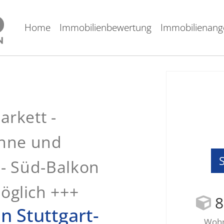
Home
Immobilienbewertung
Immobilienang
rkett -
anne und
- Süd-Balkon
glich +++
8
n Stuttgart-
Wohnf